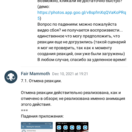
Возможно, кликали не достаточно быстро?
(демо:
https://photos.app.goo.gl/v8spfmXqQVaKoPRq
5
)
Вопрос по падениям: можно пожалуйста
видео сбоя? не получается воспроизвести...
единственное что могу предположить, что
реакции еще не догрузились (такой сценарий
я мог не проверить, так как к моменту
создания реакций, они уже были загружены)
В любом случае, спасибо за уделенное время!
Fair Mammoth
Dec 10, 2021 at 19:21
7.1. Отмена реакции.
Отмена реакции действительно реализована, как и
отмечено в обзоре; не реализована именно анимация
этого действия.
===
Падения приложения: