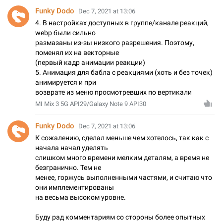
Funky Dodo
Dec 7, 2021 at 13:06
4. В настройках доступных в группе/канале реакций,
webp были сильно
размазаны из-зы низкого разрешения. Поэтому,
поменял их на векторные
(первый кадр анимации реакции)
5. Анимация для бабла с реакциями (хоть и без точек)
анимируется и при
возврате из меню просмотревших по вертикали
MI Mix 3 5G API29/Galaxy Note 9 API30
Funky Dodo
Dec 7, 2021 at 13:06
К сожалению, сделал меньше чем хотелось, так как с
начала начал уделять
слишком много времени мелким деталям, а время не
безгранично. Тем не
менее, горжусь выполненными частями, и считаю что
они имплементированы
на весьма высоком уровне.
Буду рад комментариям со стороны более опытных