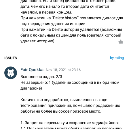
диапазона. Если конец диапазона это более раняя
дата, чем его начало то вторая дата считается
началом, а первая концом.
При нажатии на "Delete history” появляется диалог для
подтверждения удаления истории.
При нажатии на Delete история удаляется (возможны
баги с локальным кэшем для пользователя который
удаляет историю)
by rating
ISSUES
Fair Quokka
Nov 18, 2021 at 23:16
Выполнено задач: 2/3
Не завершено: 1 (удаление сообщений в выбранном
диапазоне)
Количество недоработок, выявленных в ходе
тестирования приложения, помешало продвижению
работы на более высокое призовое место.
1. Запрет на пересылку и сохранение медиафайлов:
1.1 Пользователь может обойти запрет на пересылку