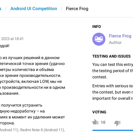
s
Android UI Competition
Fierce Frog
INFO
Fierce Frog
 2023 at 18:41
Author
едой!
TESTING AND ISSUES
о из лучших решений в данном
стетической точки зрения (удачно
You can test this entr
етры количества и объёма
the testing period of 
очки зрения производительности.
contest.
 устройств, включая LOW, мы не
Entries with serious is
 производительности ни в одном
the contest, but even 
льзования.
important for overall r
с получится устранить
дную недоработку – на
VOTING
иях в момент их удаления может
10
сторона.
ndroid 11), Redmi Note 8 (Android 11),