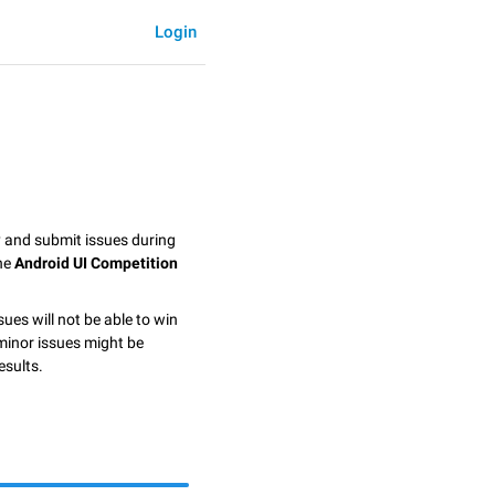
Login
y and submit issues during
the
Android UI Competition
sues will not be able to win
minor issues might be
esults.