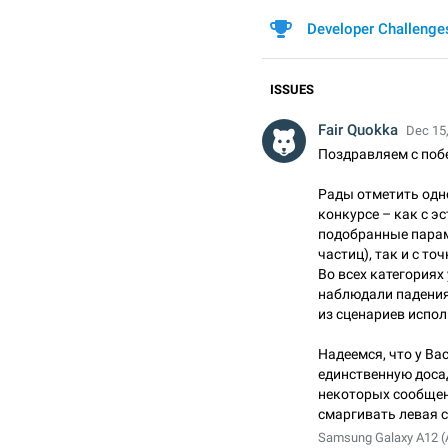
Developer Challenge
ISSUES
Fair Quokka
Dec 15,
Поздравляем с поб
Рады отметить одн
конкурсе – как с э
подобранные парам
частиц), так и с т
Во всех категориях
наблюдали падения
из сценариев испо
Надеемся, что у Ва
единственную доса
некоторых сообщен
смаргивать левая 
Samsung Galaxy A12 (A