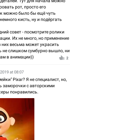
деталей. Тут для начала можно
овать рот, просто его
ак можно было бы ещё чуть
немного кисть, ну и подёргать
дний совет - посмотрите ролики
ции. Их не много, но применение
з них весьма может украсить
 не слишком сумбурно вышло, ни
вам в анимации))
2
 2019 at 08:07
ейки" Pixar? Я не специалист, но,
ть заморочки с авторскими
икеры понравились.