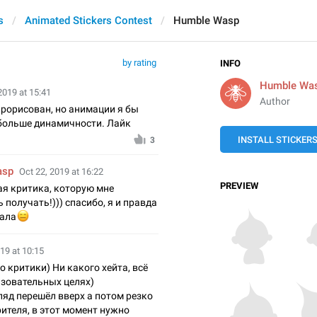
s
Animated Stickers Contest
Humble Wasp
by rating
INFO
Humble Wa
2019 at 15:41
Author
рорисован, но анимации я бы
больше динамичности. Лайк
INSTALL STICKER
3
asp
Oct 22, 2019 at 16:22
PREVIEW
я критика, которую мне
 получать!))) спасибо, я и правда

тала
19 at 10:15
о критики) Ни какого хейта, всё
азовательных целях)
гляд перешёл вверх а потом резко
ителя, в этот момент нужно