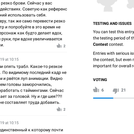
 резко брови. Сейчас у вас
 действиях. Советую как референс
ний использовать себя.
еру, так же само перевести резко
TESTING AND ISSUES
тр и попробуйте в это время не
You can test this entr
персонаж как будто делает вдох,
the testing period of 
 руки, при вдохе увеличивается
Contest
contest.
чи.
2
Entries with serious is
the contest, but even 
19 at 10:15
important for overall r
ми опять трабл. Какое-то резкое
а. По видимому последний кадр не
м и рвётся луп анимации. Видно
VOTING
ием головы заморочились,
6
21
оработать с таймингами. Сейчас
ает за головой. Ну и где шея??!!
е составляет труда добавить.
2
19 at 10:15
 единственный к которому почти