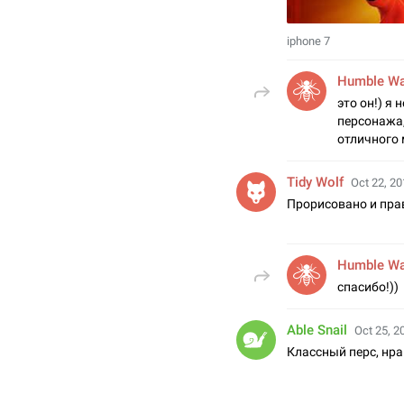
iphone 7
Humble W
это он!) я
персонажа,
отличного
Tidy Wolf
Oct 22, 20
Прорисовано и пра
Humble W
спасибо!))
Able Snail
Oct 25, 2
Классный перс, нра