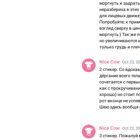
моргнуть и задрать
неразбериха в этих
для лицевых движе
Попробуйте, к прим
взгляд сверху в цен
моргнуть:) Так же 
но увеличиваются и
только грудь и пле
Nice Cow
Oct 23, 20
2 стикер. Со вдоха
дёргание всего тел
сочетается с первы
как с прокручиван
хорошо) но стоит п
рот вконце не успев
Шею здесь вообще н
Nice Cow
Oct 23, 20
3 стикер. Пожалуй