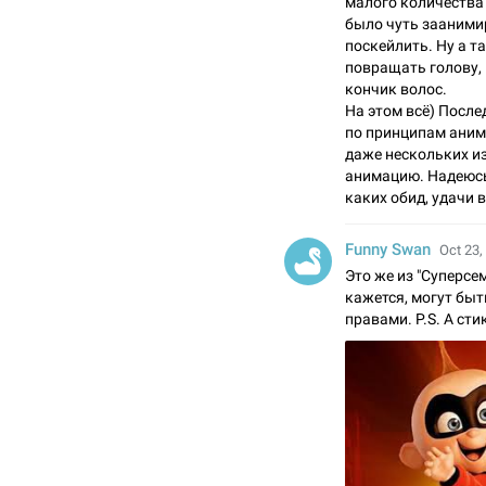
малого количества 
было чуть заанимир
поскейлить. Ну а т
повращать голову, 
кончик волос.
На этом всё) После
по принципам анима
даже нескольких и
анимацию. Надеюсь
каких обид, удачи 
Funny Swan
Oct 23,
Это же из "Суперсем
кажется, могут бы
правами. P.S. А ст