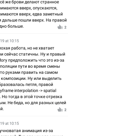
всё же брови делают странное
нимаются вверх, опускаются,
нимаются вверх, едва заметный
и дальше пошли вверх. На правой
идно больше.
2
19 at 10:15
лохая работа, но не хватает
и сейчас статичны. Ну и правый
Могу предположить что это из-за
рполяции пути во время смены
то руками править на самом
е композиции. Ну или выделить
бразовалась петля, правой
rame interpolation -> spatial
ear. Но тогда в этой точке отрезка
ым. Не беда, но для разных целей
й.
2
19 at 10:15
кучноватая анимация из-за