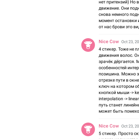
нет притензий) Но 
движение. Они под
снова немного под
момент остановки 
от нас брови это в
Nice Cow
Oct 23, 20
4 стикер. Тоже не п
движения волос. Он
зрачёк дёргается. 
особенностей инте
позишина. Можно э
отрезке пути в окн
ключ на котором о
кнопкой мыши -> keyf
interpolation -> lin
путь станет линейн
может быть помехо
Nice Cow
Oct 23, 20
5 стикер. Просто с