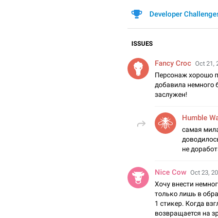
Developer Challenge
ISSUES
Fancy Croc
Oct 21, 
Персонаж хорошо п
добавила немного 
заслужен!
Humble W
самая мила
доводилось

не дорабо
Nice Cow
Oct 23, 20
Хочу внести немног
только лишь в обр
1 стикер. Когда вз
возвращается на зр