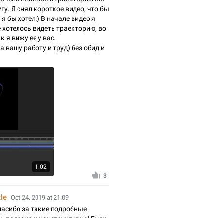
гу. Я снял короткое видео, что бы
я бы хотел:) В начале видео я
 хотелось видеть траекторию, во
 я вижу её у вас.
а вашу работу и труд) без обид и
1:02
3
tle
Oct 24, 2019 at 21:09
пасибо за такие подробные