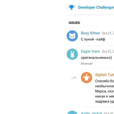
Developer Challenge
ISSUES
Busy Kitten
Oct 21, 
С луной - кайф
Eager Hare
Oct 21, 
оригинальненько)
browser
Stylish Tur
Спасибо бо
необычное 
Марса, ску
никак к не
задумка уд
Agile Jackal
Oct 21