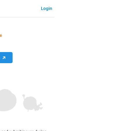
Login
le
S