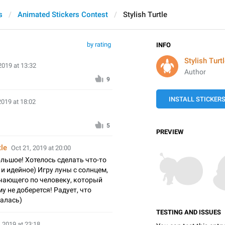
s
Animated Stickers Contest
Stylish Turtle
by rating
INFO
Stylish Turt
2019 at 13:32
Author
9
INSTALL STICKER
2019 at 18:02
5
PREVIEW
tle
Oct 21, 2019 at 20:00
льшое! Хотелось сделать что-то
и идейное) Игру луны с солнцем,
чающего по человеку, который
му не доберется! Радует, что
алась)
TESTING AND ISSUES
, 2019 at 23:18