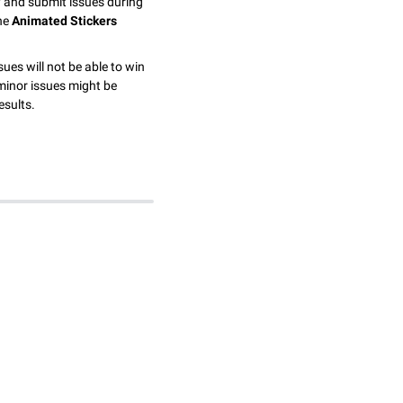
y and submit issues during
the
Animated Stickers
sues will not be able to win
minor issues might be
esults.