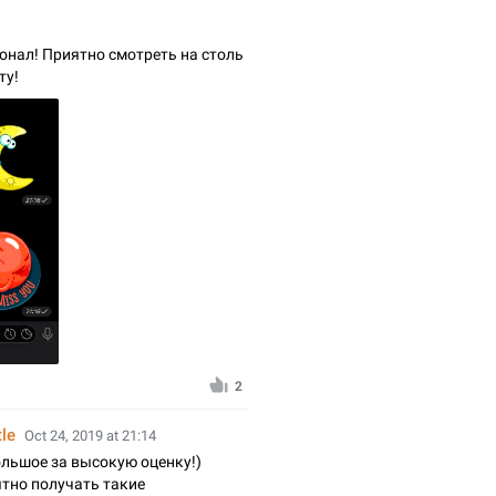
онал! Приятно смотреть на столь
ту!
2
tle
Oct 24, 2019 at 21:14
льшое за высокую оценку!)
тно получать такие