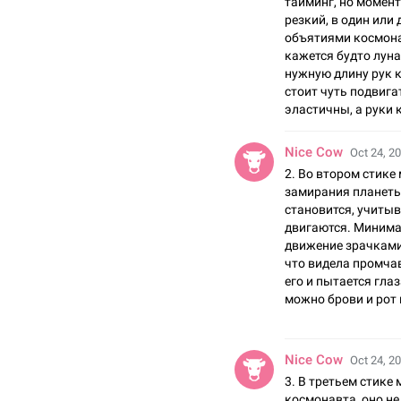
тайминг, но момен
резкий, в один или 
объятиями космона
кажется будто луна
нужную длину рук к
стоит чуть подвига
эластичны, а руки 
Nice Cow
Oct 24, 20
2. Во втором стике
замирания планеты
становится, учитыв
двигаются. Минима
движение зрачками 
что видела промчав
его и пытается глаз
можно брови и рот
Nice Cow
Oct 24, 20
3. В третьем стике
космонавта, оно не