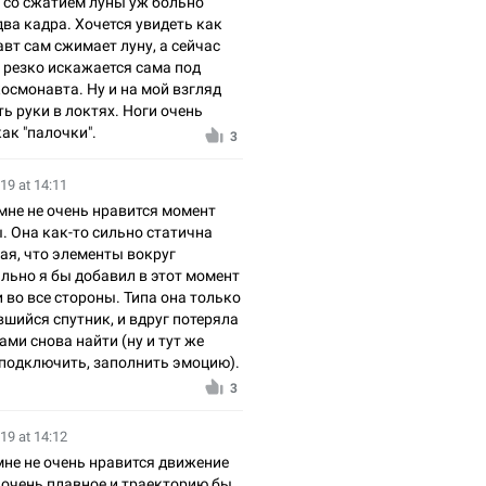
т со сжатием луны уж больно
два кадра. Хочется увидеть как
вт сам сжимает луну, а сейчас
 резко искажается сама под
осмонавта. Ну и на мой взгляд
ть руки в локтях. Ноги очень
как "палочки".
3
19 at 14:11
 мне не очень нравится момент
. Она как-то сильно статична
ая, что элементы вокруг
льно я бы добавил в этот момент
во все стороны. Типа она только
шийся спутник, и вдруг потеряла
ами снова найти (ну и тут же
 подключить, заполнить эмоцию).
3
19 at 14:12
 мне не очень нравится движение
 очень плавное и траекторию бы