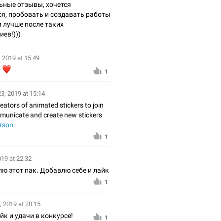
ьные отзывы, хочется
я, пробовать и создавать работы
и лучше после таких
ев!)))
, 2019 at 15:49
❤
й
1
23, 2019 at 15:14
reators of animated stickers to join
mmunicate and create new stickers
rson
1
019 at 22:32
ю этот пак. Добавлю себе и лайк
1
, 2019 at 20:15
йк и удачи в конкурсе!
1