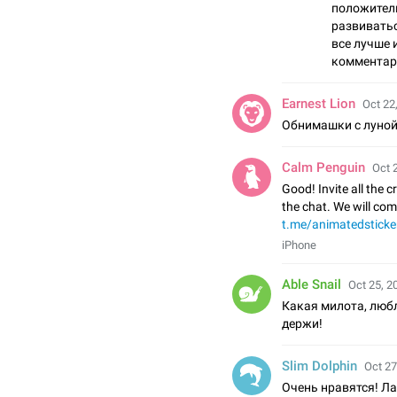
положител
развиватьс
все лучше 
комментари
Earnest Lion
Oct 22
Обнимашки с луно
Calm Penguin
Oct 
Good! Invite all the c
the chat. We will co
t.me/animatedsticke
iPhone
Able Snail
Oct 25, 2
Какая милота, любл
держи!
Slim Dolphin
Oct 27
Очень нравятся! Ла