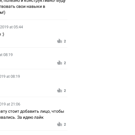
, полезно и конструктивно! Буду
твовать свои навыки в
м!)
 2019 at 05:44
 :)
2
at 08:19
2
019 at 08:19
2
019 at 21:06
вту стоит добавить лицо, чтобы
ывались. За идею лайк
2