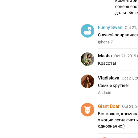
коментарии
совершенс
дальнейше
Funny Swan
Oct 21,
С луной понравился
iphone 7
Masha
Oct 21, 2019 
Красота!
Vladislava
Oct 21, 2
Самые крутые!
Android
Giant Boar
Oct 21, 2
Возможно, космона
эмоции легче счит
однозначно:)