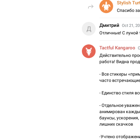
Stylish Tur
Спасибо за
Дмитрий
Oct 21, 20
Д
Отличные! С луной 
Tactful Kangaroo
O
Действительно пр
работа! Видна прод
- Все стикеры «пр
часто встречающие
- Единство стиля в
- Отдельное уважен
анимирован кажды
баунсы, ускорения,
лишних скачков
-Учтено отображение