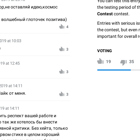
You can test this entr
ор,не оставляй идею,космос
the testing period of 
Contest
contest.
волшебный глоточек позитива)
Entries with serious is
4
the contest, but even 
important for overall r
019 at 10:03
)
3
VOTING
19
35
019 at 12:45
3
2019 at 14:11
айк от меня.
3
19 at 14:11
ть респект вашей работе и
о так же хотелось бы внести
вной критики. Без хейта, только
первом стике в целом хороший