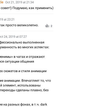
tle
Oct 21, 2019 at 21:34
 совет!) Подумаю, как применить)
19 at 23:21
так просто великолепно.
2
ct 24, 2019 at 07:27
офессионально выполненная
уманность во многих аспектах:
именимы» в чатах и отражают
ся ситуации общения
сех сюжетов и стиля анимации
ие анимации. Впечатляет то, что
й элемент, использованы
 переходы сделаны плавно, без
 на разных фонах, в т.ч. dark