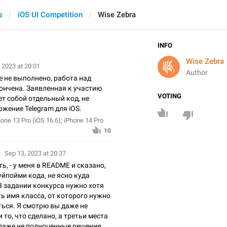
s
iOS UI Competition
Wise Zebra
INFO
Wise Zebra
 2023 at 20:01
Author
 не выполнено, работа над
ончена. Заявленная к участию
VOTING
т собой отдельный код, не
жение Telegram для iOS.
hone 13 Pro (iOS 16.6); iPhone 14 Pro
10
a
Sep 13, 2023 at 20:37
ть, - у меня в README и сказано,
хуйпойми кода, не ясно куда
В задании конкурса нужно хотя
ь имя класса, от которого нужно
ься. Я смотрю вы даже не
 то, что сделано, а третьи места
даже не полноценные решения