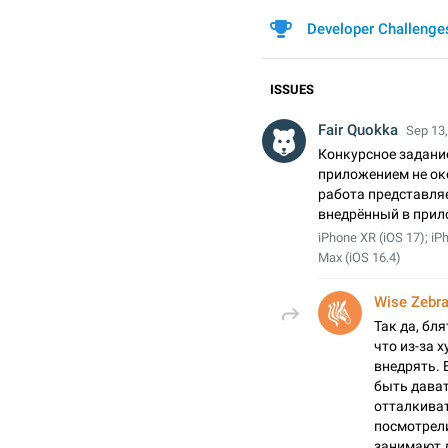
Developer Challenge
ISSUES
Fair Quokka
Sep 13,
Конкурсное задание
приложением не ок
работа представляе
внедрённый в прило
iPhone XR (iOS 17); iP
Max (iOS 16.4)
Wise Zebr
Так да, бля
что из-за 
внедрять. 
быть дават
отталкиват
посмотрели
занимают 