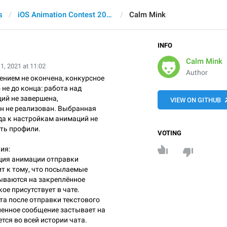
s
iOS Animation Contest 2021
Calm Mink
INFO
Calm Mink
1, 2021 at 11:02
Author
ением не окончена, конкурсное
не до конца: работа над
ий не завершена,
VIEW ON GITHUB
 не реализован. Выбранная
да к настройкам анимаций не
ть профили.
VOTING
ия:
ция анимации отправки
т к тому, что посылаемые
ваются на закреплённое
ое присутствует в чате.
та после отправки текстового
енное сообщение застывает на
тся во всей истории чата.