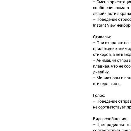
– Смена ориентаци
сообщения ломает 
левой части экрана
– Поведение отрисо
Instant View некорр
Стикеры:
– При отправке не
приложение анимир
стикеров, а не кажд
– Анимация отправ
плавная, что не со
дизайну.
– Миниатюры в пан
стикера в чат.
Голос:
– Поведение отпра
не соответствует п
Видеосообщения:
– Цвет радиального
соответствует пре