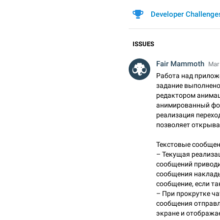
Developer Challenge
ISSUES
Fair Mammoth
Mar 
Работа над прилож
задание выполнено 
редактором анимац
анимированный фон
реализация перехо
позволяет открыва
Текстовые сообщен
– Текущая реализа
сообщений приводи
сообщения наклады
сообщение, если так
– При прокрутке ча
сообщения отправл
экране и отображае