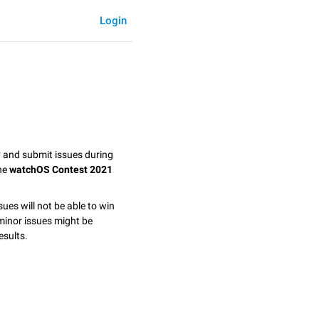
Login
y and submit issues during
the
watchOS Contest 2021
sues will not be able to win
minor issues might be
esults.