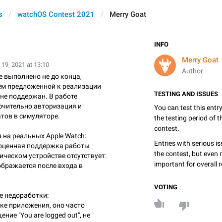
s
watchOS Contest 2021
Merry Goat
INFO
Merry Goat
19, 2021 at 13:10
Author
 выполнено не до конца,
м предложенной к реализации
TESTING AND ISSUES
не поддержан. В работе
чительно авторизация и
You can test this entr
тов в симуляторе.
the testing period of 
contest.
 на реальных Apple Watch:
Entries with serious is
оценная поддержка работы
the contest, but even 
ческом устройстве отсутствует:
important for overall r
ображается после входа в
VOTING
 недоработки:
ке приложения, оно часто
ие "You are logged out", не