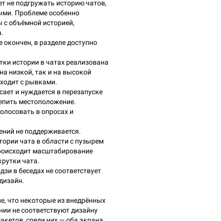
т не подгружать историю чатов,
ыми. Проблеме особенно
 с объёмной историей,
.
е окончен, в разделе доступно
тки истории в чатах реализована
на низкой, так и на высокой
сходит с рывками.
ает и нуждается в перезапуске
епить местоположение.
олосовать в опросах и
ений не поддерживается.
тории чата в области с пузырем
роисходит масштабирование
крутки чата.
зи в беседах не соответствует
дизайн.
, что некоторые из внедрённых
нии не соответствуют дизайну
кетов, среди них — оба экрана