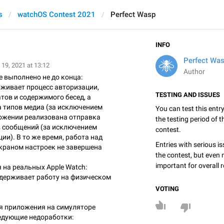
s
watchOS Contest 2021
Perfect Wasp
INFO
Perfect Wa
19, 2021 at 13:12
Author
 выполнено не до конца:
живает процесс авторизации,
TESTING AND ISSUES
тов и содержимого бесед, а
 типов медиа (за исключением
You can test this entr
ложении реализована отправка
the testing period of 
 сообщений (за исключением
contest.
ии). В то же время, работа над
Entries with serious is
краном настроек не завершена
the contest, but even 
important for overall r
 на реальных Apple Watch:
держивает работу на физическом
VOTING
ия приложения на симуляторе
едующие недоработки: