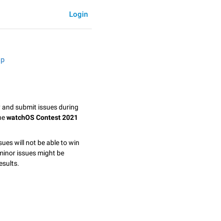
Login
sp
y and submit issues during
the
watchOS Contest 2021
sues will not be able to win
minor issues might be
esults.