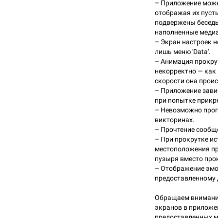
– Приложение може
отображая их пуст
подвержены беседы
наполненные медиа
– Экран настроек н
лишь меню 'Data'.
– Анимация прокру
некорректно — как 
скорости она прои
– Приложение завис
при попытке прикр
– Невозможно прог
викторинах.
– Прочтение сообщ
– При прокрутке ис
местоположения п
пузыря вместо про
– Отображение эмод
предоставленному 
Обращаем внимание
экранов в приложе
предоставленных ма