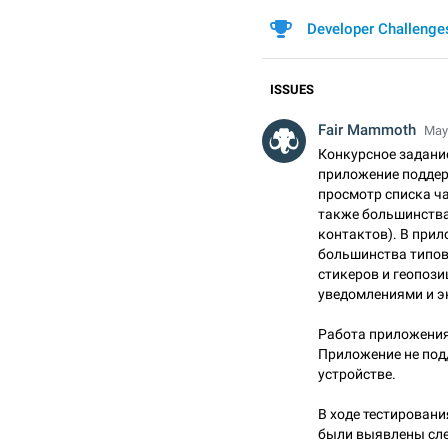
Developer Challenge
ISSUES
Fair Mammoth
May 
Конкурсное задание
приложение поддер
просмотр списка ча
также большинства
контактов). В при
большинства типов
стикеров и геопозиц
уведомлениями и э
Работа приложения
Приложение не под
устройстве.
В ходе тестирован
были выявлены сл