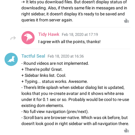
-+ It lets you download files. But doesn't display status of
downloading. Also, if there's same file in messages and in
right sidebar, it doesn't display it's ready to be saved and
queries it from server again.
Tidy Hawk
Feb 18, 2020 at 17:19
I agree with all the points, thanks!
Tactful Seal
Feb 18, 2020 at 16:36
- Round videos are not implemented.
+ There're polls! Great.
+ Sidebar links list. Cool.
+ Typing... status works. Awesome.
- There's little splash when sidebar dialog list is updated,
looks that you re-create avatar and it shows white area
under it for 0.1 sec or so. Probably would be cool to re-use
existing dom elements.
- No full view navigation (prev/next).
- Scroll bars are browser-native. Which was ok before, but
doesn't look good in right sidebar with all navigation there.