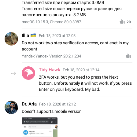
Transferred size при первом старте: 3.0MB
Transferred size после перезагрузки страницы для
залогиненного аккаунта: 3.2MB
macOS 10.15.3, Chrome 80.0.3987.
20
🇺🇦
Illia
Feb 18, 2020 at 12:08
Do not work two step verification access, cant enet in my
account
Yandex Yandex Version 20.2.1.234
Tidy Hawk
Feb 18, 2020 at 12:14
2FA works, but you need to press the Next
button. Unfortunately it will not work, if you press
Enter on your keyboard. My bad.
Dr. Aria
Feb 18, 2020 at 12:12
Doesn't supports mobile version