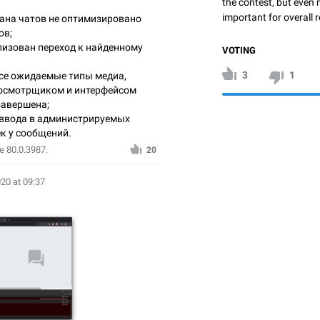
the contest, but even 
important for overall r
ана чатов не оптимизировано
ов;
лизован переход к найденному
VOTING
3
1
се ожидаемые типы медиа,
осмотрщиком и интерфейсом
завершена;
е ввода в администрируемых
ек у сообщений.
 80.0.3987.
20
020 at 09:37