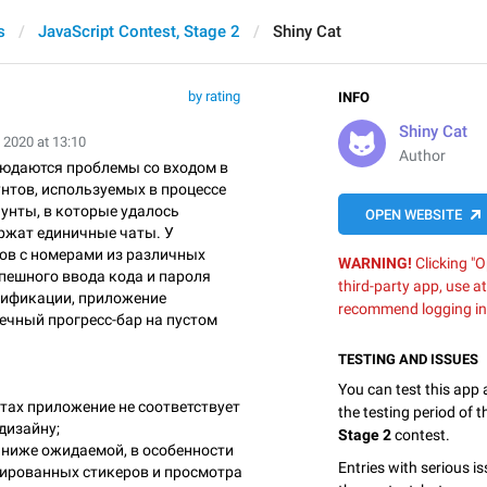
s
JavaScript Contest, Stage 2
Shiny Cat
by rating
INFO
Shiny Cat
 2020 at 13:10
Author
юдаются проблемы со входом в
нтов, используемых в процессе
унты, в которые удалось
OPEN WEBSITE
ержат единичные чаты. У
ов с номерами из различных
WARNING!
Clicking "O
спешного ввода кода и пароля
third-party app, use a
тификации, приложение
recommend logging in
ечный прогресс-бар на пустом
TESTING AND ISSUES
You can test this app
тах приложение не соответствует
the testing period of 
дизайну;
Stage 2
contest.
 ниже ожидаемой, в особенности
Entries with serious is
ированных стикеров и просмотра