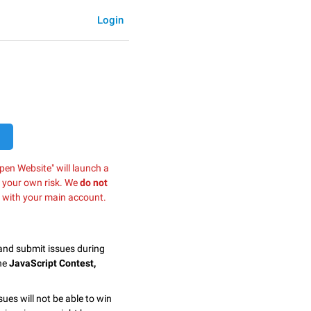
Login
pen Website" will launch a
t your own risk. We
do not
 with your main account.
 and submit issues during
the
JavaScript Contest,
sues will not be able to win