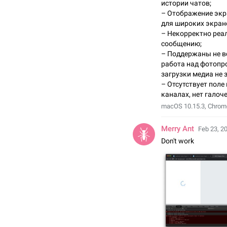
истории чатов;
– Отображение экр
для широких экран
– Некорректно реа
сообщению;
– Поддержаны не в
работа над фотопр
загрузки медиа не 
– Отсутствует пол
каналах, нет галоч
macOS 10.15.3, Chrome
Merry Ant
Feb 23, 2
Don't work