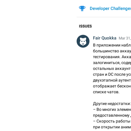
Developer Challenge
ISSUES
Fair Quokka
Mar 31,
В приложении набл
большинство аккау
тестирования. Акка
залогиниться, сод
остальных аккаунт
стран и DC после у
двухэтапной аутен
отображает бескон
списке чатов.
Другие недостатки:
– Во многих элемен
предоставленному 
– Скорость работы
при открытии аним