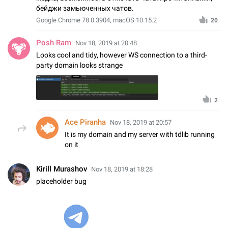
бейджи замьюченных чатов.
Google Chrome 78.0.3904, macOS 10.15.2
20
Posh Ram
Nov 18, 2019 at 20:48
Looks cool and tidy, however WS connection to a third-
party domain looks strange
2
Ace Piranha
Nov 18, 2019 at 20:57
It is my domain and my server with tdlib running
on it
Kirill Murashov
Nov 18, 2019 at 18:28
placeholder bug