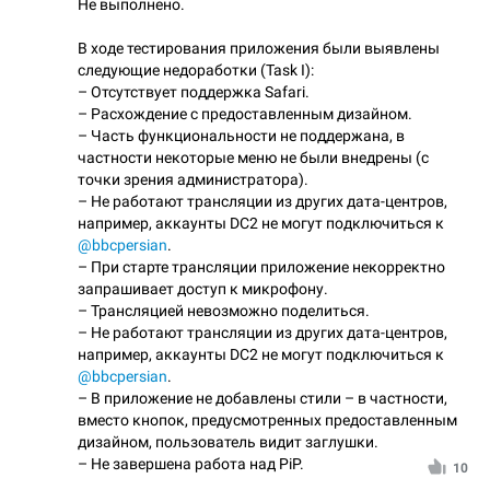
Не выполнено.
В ходе тестирования приложения были выявлены
следующие недоработки (Task I):
– Отсутствует поддержка Safari.
– Расхождение с предоставленным дизайном.
– Часть функциональности не поддержана, в
частности некоторые меню не были внедрены (с
точки зрения администратора).
– Не работают трансляции из других дата-центров,
например, аккаунты DC2 не могут подключиться к
@bbcpersian
.
– При старте трансляции приложение некорректно
запрашивает доступ к микрофону.
– Трансляцией невозможно поделиться.
– Не работают трансляции из других дата-центров,
например, аккаунты DC2 не могут подключиться к
@bbcpersian
.
– В приложение не добавлены стили – в частности,
вместо кнопок, предусмотренных предоставленным
дизайном, пользователь видит заглушки.
– Не завершена работа над PiP.
10