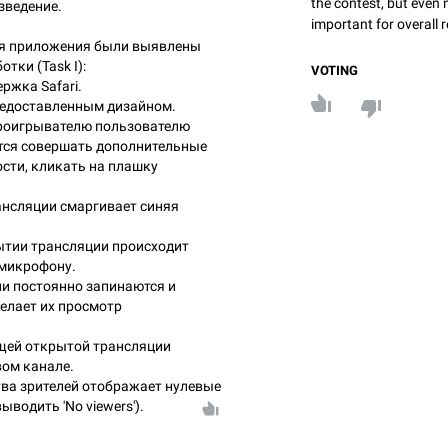
the contest, but even 
зведение.
important for overall r
ия приложения были выявлены
тки (Task I):
VOTING
ржка Safari.
редоставленным дизайном.
проигрывателю пользователю
тся совершать дополнительные
ости, кликать на плашку
ансляции смаргивает синяя
ытии трансляции происходит
 микрофону.
и постоянно запинаются и
елает их просмотр
щей открытой трансляции
вом канале.
тва зрителей отображает нулевые
ыводить 'No viewers').