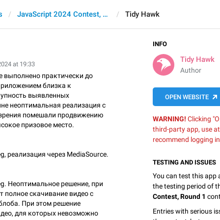
s
JavaScript 2024 Contest, Round 1
Tidy Hawk
INFO
Tidy Hawk
2024 at 19:33
Author
е выполнено практически до
 приложением близка к
купность выявленных
OPEN WEBSITE
йне неоптимальная реализация с
 зрения помешали продвижению
WARNING!
Clicking "O
сокое призовое место.
third-party app, use a
recommend logging in
g, реализация через MediaSource.
TESTING AND ISSUES
You can test this app
eg. Неоптимальное решение, при
the testing period of 
т полное скачивание видео с
Contest, Round 1
cont
блоба. При этом решение
Entries with serious is
идео, для которых невозможно