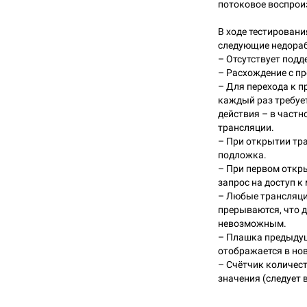
потоковое воспрои
В ходе тестирован
следующие недорабо
– Отсутствует подде
– Расхождение с п
– Для перехода к 
каждый раз требуе
действия – в частн
трансляции.
– При открытии тр
подложка.
– При первом откр
запрос на доступ к
– Любые трансляци
прерываются, что д
невозможным.
– Плашка предыду
отображается в но
– Счётчик количес
значения (следует в