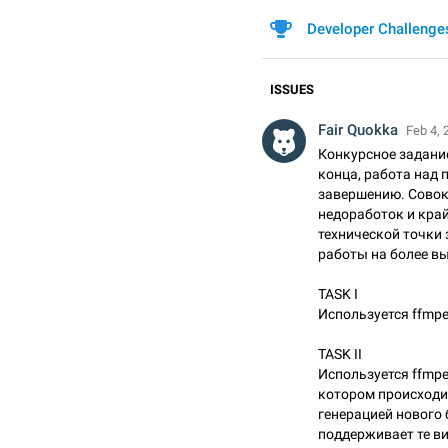
Developer Challenge
ISSUES
Fair Quokka
Feb 4, 
Конкурсное задани
конца, работа над
завершению. Сово
недоработок и кра
технической точки
работы на более вы
TASK I
Используется ffmpe
TASK II
Используется ffmp
котором происходи
генерацией нового 
поддерживает те в