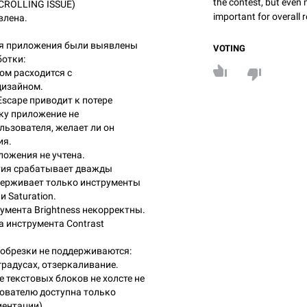
the contest, but even 
SCROLLING ISSUE)
important for overall r
влена.
ия приложения были выявлены
VOTING
отки:
ом расходится с
дизайном.
scape приводит к потере
ку приложение не
льзователя, желает ли он
ия.
ложения не учтена.
тия срабатывает дважды
ерживает только инструменты
 и Saturation.
умента Brightness некорректны.
а инструмента Contrast
 обрезки не поддерживаются:
градусах, отзеркаливание.
 текстовых блоков не холсте не
ователю доступна только
ентации).