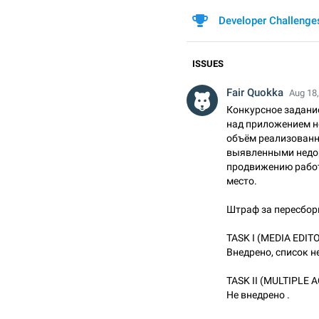
Developer Challenge
ISSUES
Fair Quokka
Aug 18,
Конкурсное задание
над приложением н
объём реализованн
выявленными недо
продвижению работ
место.
Штраф за пересборк
TASK I (MEDIA EDIT
Внедрено, список н
TASK II (MULTIPLE
Не внедрено .