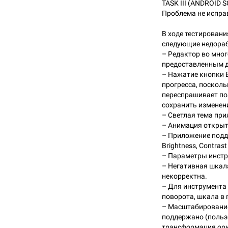
TASK III (ANDROID 
Проблема не испра
В ходе тестирован
следующие недораб
– Редактор во мног
предоставленным 
– Нажатие кнопки E
прогресса, посколь
переспрашивает по
сохранить изменен
– Светлая тема при
– Анимация откры
– Приложение подд
Brightness, Contrast
– Параметры инстр
– Негативная шкал
некорректна.
– Для инструмента
поворота, шкала в 
– Масштабирование
поддержано (польз
трансформация ори