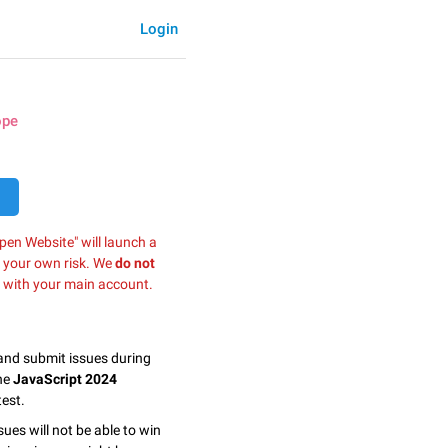
Login
ope
pen Website" will launch a
t your own risk. We
do not
 with your main account.
 and submit issues during
the
JavaScript 2024
est.
sues will not be able to win