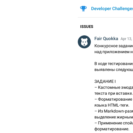
Developer Challenge
ISSUES
Fair Quokka
Apr 13,
Конкурсное задание
над приложением н
В ходе тестирован
выявлены следующ
ЗАДАНИЕ I
– Кастомные эмодз
текста при вставке.
– Форматирование 
языка HTML-теги.
– Из Markdown-раз
выделение жирным
– Применение спой
форматирование.