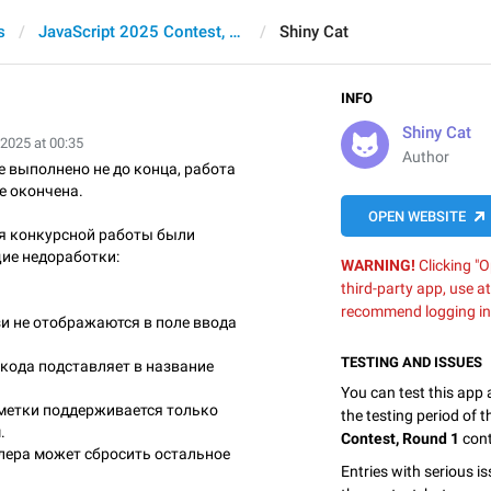
s
JavaScript 2025 Contest, Round 1
Shiny Cat
INFO
Shiny Cat
 2025 at 00:35
Author
 выполнено не до конца, работа
е окончена.
OPEN WEBSITE
ия конкурсной работы были
ие недоработки:
WARNING!
Clicking "O
third-party app, use a
recommend logging in
и не отображаются в поле ввода
TESTING AND ISSUES
кода подставляет в название
You can test this app
метки поддерживается только
the testing period of 
.
Contest, Round 1
cont
лера может сбросить остальное
Entries with serious is