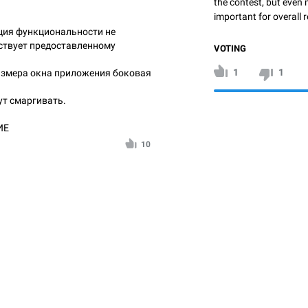
the contest, but even 
important for overall r
ция функциональности не
ствует предоставленному
VOTING
1
1
азмера окна приложения боковая
ут смаргивать.
ИЕ
10