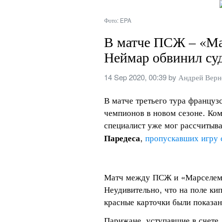
Фото: EPA
В матче ПСЖ – «Мар
Неймар обвинил суд
14 Sep 2020, 00:39
 by 
Андрей Верн
В матче третьего тура француз
чемпионов в новом сезоне. Ком
специалист уже мог рассчитыва
, 
пропускавших игру с
Паредеса
Матч между ПСЖ и «Марселем» 
Неудивительно, что на поле ки
красные карточки были показан
Парижане, уступавшие в счете,