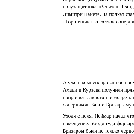
полузащитника «Зенита» Леандр
Димитри Пайете. За подкат сза
«Горчичник» за толчок соперн
А уже в компенсированное время
Амави и Курзава получили прям
попросил главного посмотреть 
соперников. За это Бризар ему
Уходя с поля, Неймар начал что
помещение. Уходя туда форвард
Бризаром были не только черн