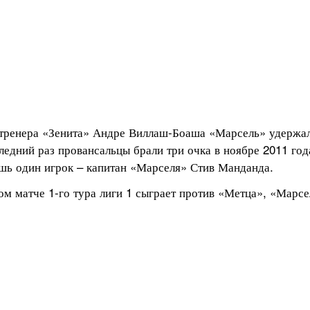
о тренера «Зенита» Андре Виллаш-Боаша «Марсель» удержал 
следний раз провансальцы брали три очка в ноябре 2011 год
ишь один игрок – капитан «Марселя» Стив Манданда.
м матче 1-го тура лиги 1 сыграет против «Метца», «Марсел