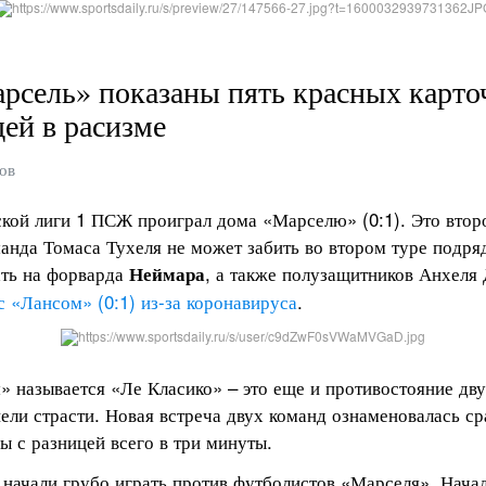
сель» показаны пять красных карточе
ей в расизме 
ов
ской лиги 1 ПСЖ проиграл дома «Марселю» (0:1). Это вто
анда Томаса Тухеля не может забить во втором туре подряд.
ть на форварда 
, а также полузащитников Анхеля
Неймара
 «Лансом» (0:1) из-за коронавируса
.
называется «Ле Класико» – это еще и противостояние двух
пели страсти. Новая встреча двух команд ознаменовалась с
ы с разницей всего в три минуты.
 начали грубо играть против футболистов «Марселя». Начал