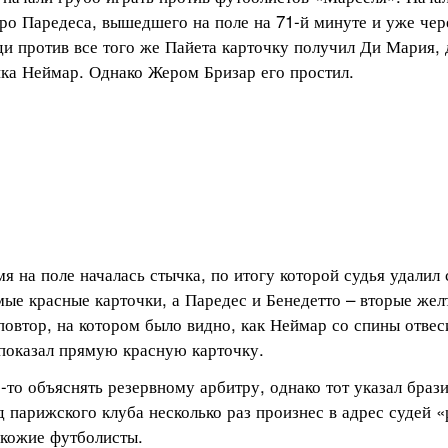
о Паредеса, вышедшего на поле на 71-й минуте и уже чер
ди против все того же Пайета карточку получил Ди Мария, 
ика Неймар. Однако Жером Бризар его простил.
 на поле началась стычка, по итогу которой судья удалил 
ые красные карточки, а Паредес и Бенедетто – вторые жел
повтор, на котором было видно, как Неймар со спины отвес
 показал прямую красную карточку.
-то объяснять резервному арбитру, однако тот указал браз
 парижского клуба несколько раз произнес в адрес судей «р
окожие футболисты.