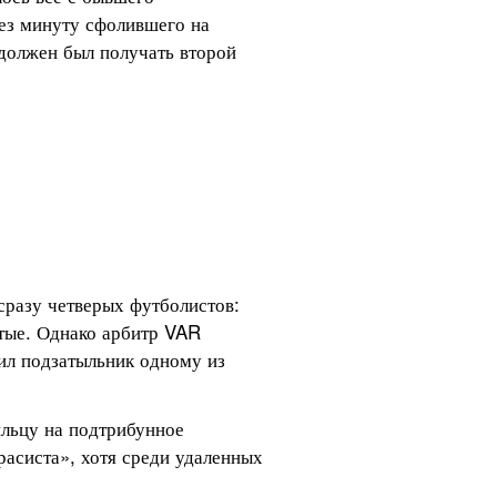
ез минуту сфолившего на 
должен был получать второй 
сразу четверых футболистов: 
тые. Однако арбитр VAR 
ил подзатыльник одному из 
ильцу на подтрибунное 
асиста», хотя среди удаленных 