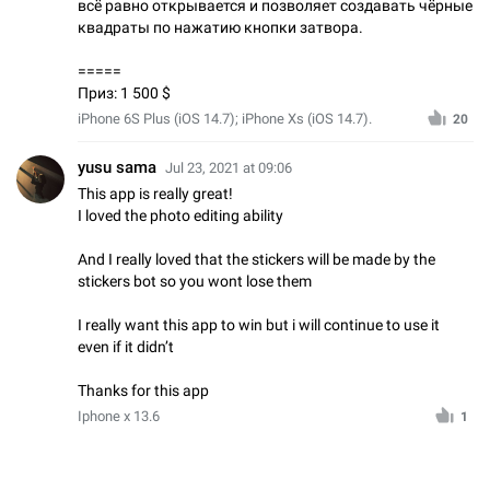
всё равно открывается и позволяет создавать чёрные
квадраты по нажатию кнопки затвора.
=====
Приз: 1 500 $
iPhone 6S Plus (iOS 14.7); iPhone Xs (iOS 14.7).
20
yusu sama
Jul 23, 2021 at 09:06
This app is really great!
I loved the photo editing ability
And I really loved that the stickers will be made by the
stickers bot so you wont lose them
I really want this app to win but i will continue to use it
even if it didn’t
Thanks for this app
Iphone x 13.6
1