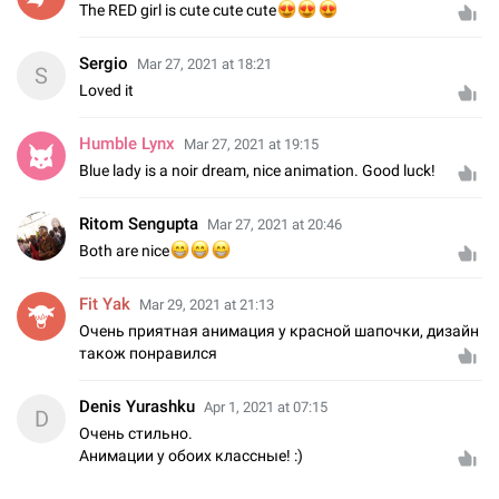
The RED girl is cute cute cute
😍
😍
😍
Sergio
Mar 27, 2021 at 18:21
S
Loved it
Humble Lynx
Mar 27, 2021 at 19:15
Blue lady is a noir dream, nice animation. Good luck!
Ritom Sengupta
Mar 27, 2021 at 20:46
😁
😁
😁
Both are nice
Fit Yak
Mar 29, 2021 at 21:13
Очень приятная анимация у красной шапочки, дизайн
також понравился
Denis Yurashku
Apr 1, 2021 at 07:15
D
Очень стильно.
Анимации у обоих классные! :)