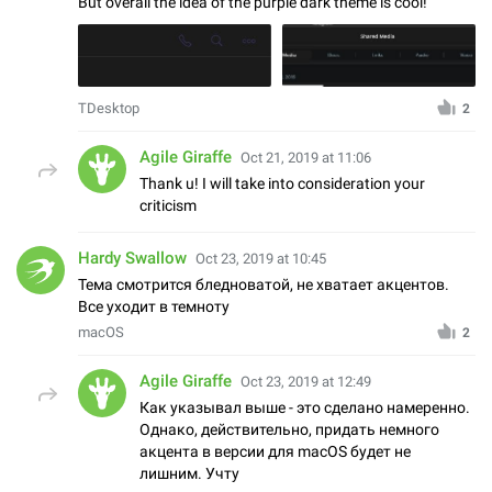
But overall the idea of the purple dark theme is cool!
TDesktop
2
Agile Giraffe
Oct 21, 2019 at 11:06
Thank u! I will take into consideration your
criticism
Hardy Swallow
Oct 23, 2019 at 10:45
Тема смотрится бледноватой, не хватает акцентов.
Все уходит в темноту
macOS
2
Agile Giraffe
Oct 23, 2019 at 12:49
Как указывал выше - это сделано намеренно.
Однако, действительно, придать немного
акцента в версии для macOS будет не
лишним. Учту