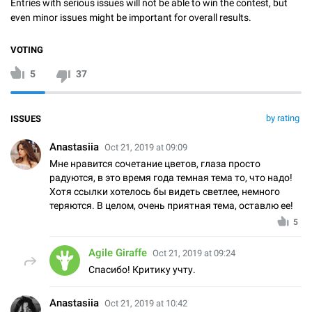
Entries with serious issues will not be able to win the contest, but
even minor issues might be important for overall results.
VOTING
5
37
by rating
ISSUES
Anastasiia
Oct 21, 2019 at 09:09
Мне нравится сочетание цветов, глаза просто
радуются, в это время года темная тема то, что надо!
Хотя ссылки хотелось бы видеть светлее, немного
теряются. В целом, очень приятная тема, оставлю ее!
5
Agile Giraffe
Oct 21, 2019 at 09:24
Спасибо! Критику учту.
Anastasiia
Oct 21, 2019 at 10:42