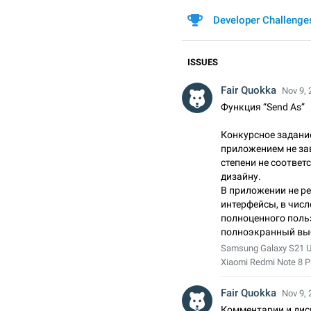
Developer Challenge
ISSUES
Fair Quokka
Nov 9, 
Функция “Send As”
Конкурсное задание
приложением не за
степени не соответ
дизайну.
В приложении не р
интерфейсы, в чис
полноценного пол
полноэкранный выб
Samsung Galaxy S21 Ult
Xiaomi Redmi Note 8 Pr
Fair Quokka
Nov 9, 
Комментарии и дис