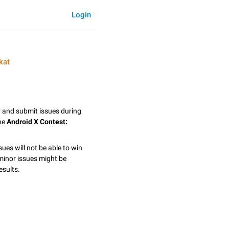
Login
kat
y and submit issues during
the
Android X Contest:
sues will not be able to win
minor issues might be
esults.