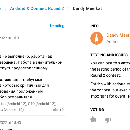
s
Android X Contest: Round 2
Dandy Meerkat
by rating
INFO
Dandy Meer
2022 at 15:31
Author
TESTING AND ISSUES
 не выполнено, работа над
вершена. Работа в значительной
You can test this entr
ствует предоставленному
the testing period of 
Round 2
contest.
еализованы требуемые
Entries with serious is
ле которых критичный для
the contest, but even 
ьзования приложением
important for overall r
ор отправителя.
ra (Android 12), S10 (Android 12);
VOTING
o (Android 10).
10
2022 at 15:40
куссии