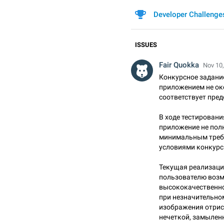
Developer Challenge
ISSUES
Fair Quokka
Nov 10,
Конкурсное задание
приложением не ок
соответствует пре
В ходе тестировани
приложение не пол
минимальным треб
условиями конкурс
Текущая реализаци
пользователю воз
высококачественно
при незначительно
изображения отрис
нечеткой, замылен