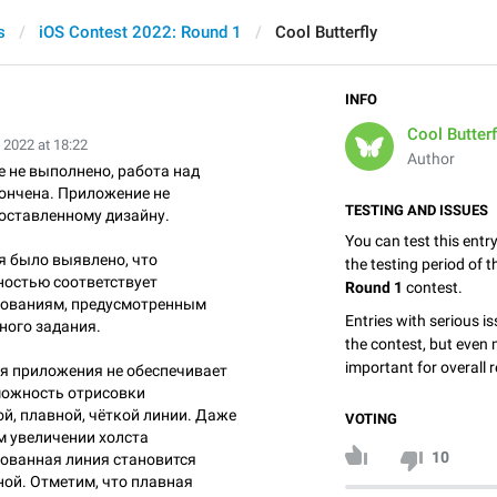
s
iOS Contest 2022: Round 1
Cool Butterfly
INFO
Cool Butterf
 2022 at 18:22
Author
 не выполнено, работа над
ончена. Приложение не
TESTING AND ISSUES
доставленному дизайну.
You can test this entr
я было выявлено, что
the testing period of 
ностью соответствует
Round 1
contest.
ованиям, предусмотренным
Entries with serious is
ного задания.
the contest, but even 
important for overall r
я приложения не обеспечивает
можность отрисовки
й, плавной, чёткой линии. Даже
VOTING
м увеличении холста
10
ованная линия становится
ной. Отметим, что плавная