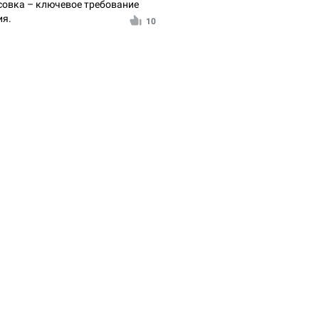
совка – ключевое требование
ия.
10