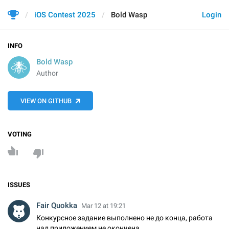
iOS Contest 2025
Bold Wasp
Login
INFO
Bold Wasp
Author
VIEW ON GITHUB
VOTING
ISSUES
Fair Quokka
Mar 12 at 19:21
Конкурсное задание выполнено не до конца, работа
над приложением не окончена.