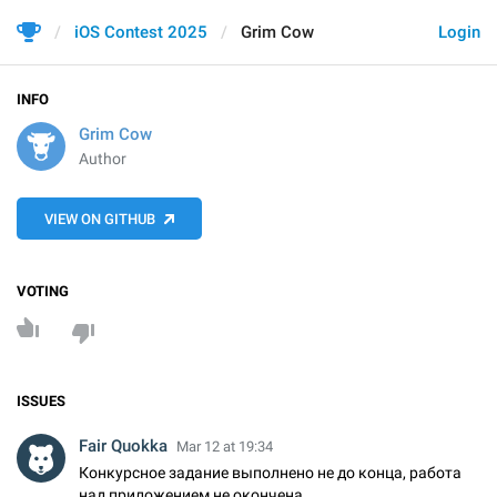
iOS Contest 2025
Grim Cow
Login
INFO
Grim Cow
Author
VIEW ON GITHUB
VOTING
ISSUES
Fair Quokka
Mar 12 at 19:34
Конкурсное задание выполнено не до конца, работа
над приложением не окончена.