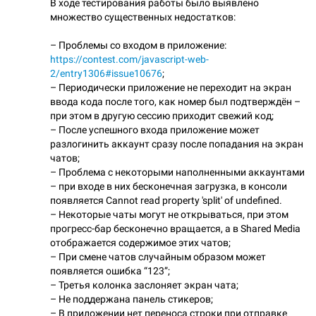
В ходе тестирования работы было выявлено
множество существенных недостатков:
– Проблемы со входом в приложение:
https://contest.com/javascript-web-
2/entry1306#issue10676
;
– Периодически приложение не переходит на экран
ввода кода после того, как номер был подтверждён –
при этом в другую сессию приходит свежий код;
– После успешного входа приложение может
разлогинить аккаунт сразу после попадания на экран
чатов;
– Проблема с некоторыми наполненными аккаунтами
– при входе в них бесконечная загрузка, в консоли
появляется Cannot read property 'split' of undefined.
– Некоторые чаты могут не открываться, при этом
прогресс-бар бесконечно вращается, а в Shared Media
отображается содержимое этих чатов;
– При смене чатов случайным образом может
появляется ошибка “123”;
– Третья колонка заслоняет экран чата;
– Не поддержана панель стикеров;
– В приложении нет переноса строки при отправке