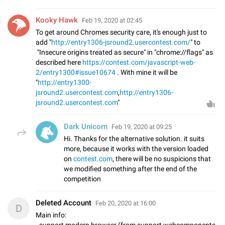
Kooky Hawk
Feb 19, 2020 at 02:45
To get around Chromes security care, it's enough just to
add "
http://entry1306-jsround2.usercontest.com/
" to
"Insecure origins treated as secure" in "chrome://flags" as
described here
https://contest.com/javascript-web-
2/entry1300#issue10674
. With mine it will be
"
http://entry1300-
jsround2.usercontest.com
,
http://entry1306-
jsround2.usercontest.com
"
Dark Unicorn
Feb 19, 2020 at 09:25
Hi. Thanks for the alternative solution. it suits
more, because it works with the version loaded
on
contest.com
, there will be no suspicions that
we modified something after the end of the
competition
Deleted Account
Feb 20, 2020 at 16:00
D
Main info:
- support modern browser (from support webcomponents,