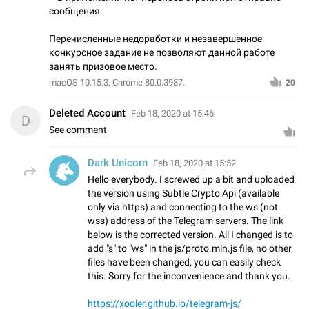
сообщения.
Перечисленные недоработки и незавершенное
конкурсное задание не позволяют данной работе
занять призовое место.
macOS 10.15.3, Chrome 80.0.3987.
20
Deleted Account
Feb 18, 2020 at 15:46
D
See comment
Dark Unicorn
Feb 18, 2020 at 15:52
Hello everybody. I screwed up a bit and uploaded
the version using Subtle Crypto Api (available
only via https) and connecting to the ws (not
wss) address of the Telegram servers. The link
below is the corrected version. All I changed is to
add "s" to "ws" in the js/proto.min.js file, no other
files have been changed, you can easily check
this. Sorry for the inconvenience and thank you.
https://xooler.github.io/telegram-js/