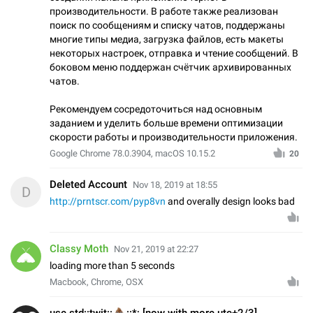
производительности. В работе также реализован
поиск по сообщениям и списку чатов, поддержаны
многие типы медиа, загрузка файлов, есть макеты
некоторых настроек, отправка и чтение сообщений. В
боковом меню поддержан счётчик архивированных
чатов.
Рекомендуем сосредоточиться над основным
заданием и уделить больше времени оптимизации
скорости работы и производительности приложения.
Google Chrome 78.0.3904, macOS 10.15.2
20
Deleted Account
Nov 18, 2019 at 18:55
D
http://prntscr.com/pyp8vn
and overally design looks bad
Classy Moth
Nov 21, 2019 at 22:27
loading more than 5 seconds
Macbook, Chrome, OSX
💩
use std::twit::
::*; [now with more utc+2/3]