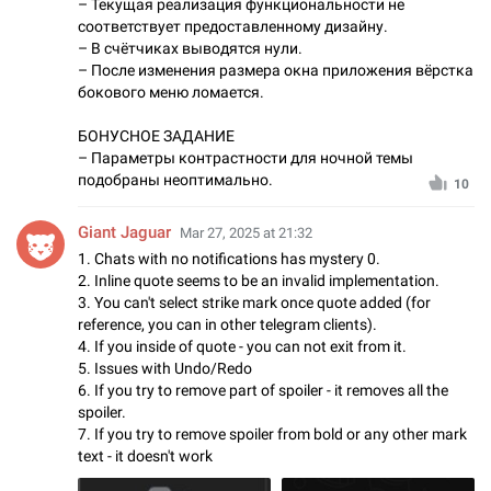
– Текущая реализация функциональности не
соответствует предоставленному дизайну.
– В счётчиках выводятся нули.
– После изменения размера окна приложения вёрстка
бокового меню ломается.
БОНУСНОЕ ЗАДАНИЕ
– Параметры контрастности для ночной темы
подобраны неоптимально.
10
Giant Jaguar
Mar 27, 2025 at 21:32
1. Chats with no notifications has mystery 0.
2. Inline quote seems to be an invalid implementation.
3. You can't select strike mark once quote added (for
reference, you can in other telegram clients).
4. If you inside of quote - you can not exit from it.
5. Issues with Undo/Redo
6. If you try to remove part of spoiler - it removes all the
spoiler.
7. If you try to remove spoiler from bold or any other mark
text - it doesn't work