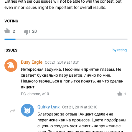
Entries with serious issues will not be able to win the contest, but
even minor issues might be important for overall results.
VOTING
2
20
by rating
ISSUES
Busy Eagle
Oct 21, 2019 at 13:31
Интересная задумка. Песочный приятен глазам. Не
хватает буквально пару цветов, лично по мне.
Немного теряешься в попытке понять, на что сделан
акцент
PC, chrome, w10
1
Quirky Lynx
Oct 21, 2019 at 20:10
Благодарю за отзыв! Акцент сделан на
переписке как на процессе. Цвета подобраны
с целью создать уют и снять напряжение с
глаз. Так счетчики не приоритетных чатов и