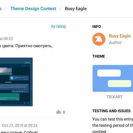
s
Theme Design Contest
Busy Eagle
by rating
INFO
Busy Eagle
at 09:23
Author
 цвета. Приятно смотреть,
THEME
TRIXART
TESTING AND ISSUES
8
You can test this entr
the testing period of 
Oct 21, 2019 at 09:24
contest.
 ваш отзыв, Софья!