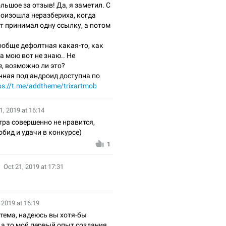
льшое за отзыв! Да, я заметил. С
оизошла неразбериха, когда
т принимал одну ссылку, а потом
ообще дефолтная какая-то, как
а мою вот не знаю.. Не
, возможно ли это?
ная под андроид доступна по
ps://t.me/addtheme/trixartmob
1, 2019 at 16:14
тра совершенно не нравится,
обид и удачи в конкурсе)
1
Oct 21, 2019 at 17:31
 2019 at 16:19
тема, надеюсь вы хотя-бы
 а то мой первый опыт создания