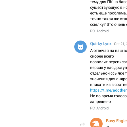
тему для ПК на баз
существующую в но
есть еще проблема.
точно такая же ста
ссылку? Это очень 
PC, Android
Quirky Lynx
Oct 21, 
А отвечая на ваш в
скорее всего
позволит переписа
версия у вас досту
отдельной ссылке т
значения для андр
вписать из в соотв
https://t.me/addth
Но во время голос
запрещено
PC, Android
Busy Eagle