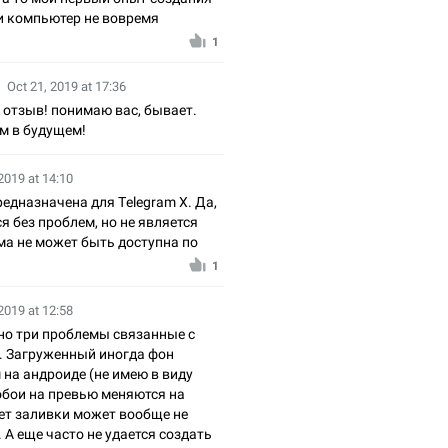
 и компьютер не вовремя
1
Oct 21, 2019 at 17:36
 отзыв! понимаю вас, бывает.
м в будущем!
2019 at 14:10
редназначена для Тelegram X. Да,
я без проблем, но не является
ма не может быть доступна по
1
2019 at 12:58
о три проблемы связанные с
 Загруженный иногда фон
на андроиде (не имею в виду
обои на превью меняются на
вет заливки может вообще не
 А еще часто не удается создать