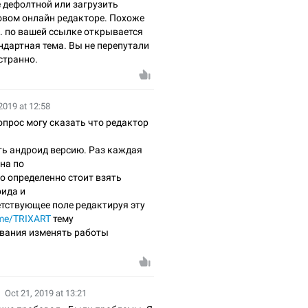
е дефолтной или загрузить
вом онлайн редакторе. Похоже
. по вашей ссылке открывается
ндартная тема. Вы не перепутали
странно.
2019 at 12:58
опрос могу сказать что редактор
ть андроид версию. Раз каждая
пна по
о определенно стоит взять
оида и
етствующее поле редактируя эту
eme/TRIXART
тему
ования изменять работы
Oct 21, 2019 at 13:21