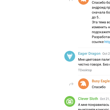
Спасибо бо
андроид пр
сначала бо
до 5..
Эта тема в
изменить н
подскажете
Разработан
ссылке
htt
Eager Dragon
Oct 2
Мне цветовая пали
честно говоря. Без 
TDesktop
Busy Eagle
Спасибо
Clever Sloth
Oct 21,
А мне понравилась 
выиграете конкурс,