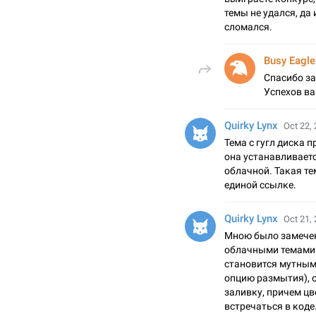
темы не удался, да
сломался.
Busy Eagle
Спасибо за
Успехов ва
Quirky Lynx
Oct 22, 
Тема с гугл диска п
она устанавливаетс
облачной. Такая те
единой ссылке.
Quirky Lynx
Oct 21, 
Мною было замечен
облачными темами.
становится мутным 
опцию размытия), 
заливку, причем ц
встречаться в коде.